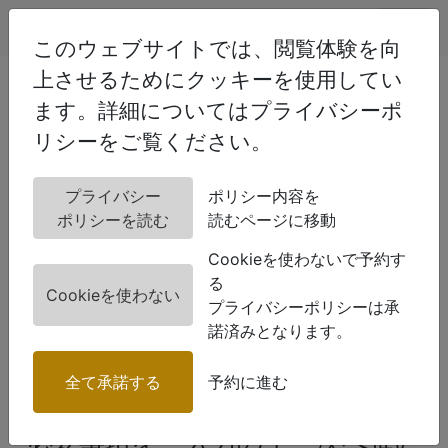
このウェブサイトでは、閲覧体験を向
上させるためにクッキーを使用してい
空港送迎
ます。詳細についてはプライバシーポ
WEB予約
リシーをご覧ください。
プライバシー
ポリシー内容を
STEP1
ポリシーを読む
読むページに移動
送迎先指定
STEP2
Cookieを使わないで予約す
ご予約内容入力
る
Cookieを使わない
プライバシーポリシーは承
STEP3
諾済みとなります。
入力内容確認
STEP4
全て承諾する
予約に進む
完了
必要事項をご入力の上、次へ進む